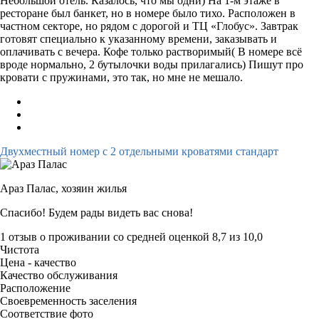
Небольшой отель. Казалось, что мы одни) На 1-м этаже в
ресторане был банкет, но в номере было тихо. Расположен в
частном секторе, но рядом с дорогой и ТЦ «Глобус». Завтрак
готовят специально к указанному времени, заказывать и
оплачивать с вечера. Кофе только растворимый( В номере всё
вроде нормально, 2 бутылочки воды прилагались) Пишут про
кровати с пружинами, это так, но мне не мешало.
Двухместный номер с 2 отдельными кроватями стандарт
Араз Палас,
хозяин жилья
Спасибо! Будем рады видеть вас снова!
1 отзыв
о проживании со средней оценкой
8,7
из
10,0
Чистота
Цена - качество
Качество обслуживания
Расположение
Своевременность заселения
Соответствие фото