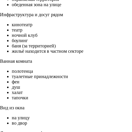
обеденная зона на улице
Инфраструктура и досуг рядом
кинотеатр
театр
ночной клуб
боулинг
баня (за территорией)
жильё находится в частном секторе
Ванная комната
полотенца
туалетные принадлежности
фен
душ
халат
тапочки
Вид из окна
на улицу
во двор