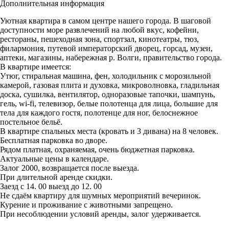
Дополнительная информация
Уютная квартира в самом центре нашего города. В шаговой
доступности море развлечений на любой вкус, кофейни,
рестораны, пешеходная зона, спортзал, кинотеатры, тюз,
филармония, путевой императорский дворец, горсад, музеи,
аптеки, магазины, набережная р. Волги, правительство города.
В квартире имеется:
Утюг, стиральная машина, фен, холодильник с морозильной
камерой, газовая плита и духовка, микроволновка, гладильная
доска, сушилка, вентилятор, одноразовые тапочки, шампунь,
гель, wi-fi, телевизор, белые полотенца для лица, большие для
тела для каждого гостя, полотенце для ног, белоснежное
постельное бельё.
В квартире спальных места (кровать и 3 дивана) на 8 человек.
Бесплатная парковка во дворе.
Рядом платная, охраняемая, очень бюджетная парковка.
Актуальные цены в календаре.
Залог 2000, возвращается после выезда.
При длительной аренде скидки.
Заезд с 14. 00 выезд до 12. 00
Не сдаём квартиру для шумных мероприятий вечеринок.
Курение и проживание с животными запрещено.
При несоблюдении условий аренды, залог удерживается.