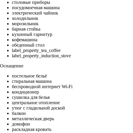
столовые приборы
посудомоечная машина
электрический чайник
холодильник
морозильник
барная стойка
кухонный гарнитур
кофемашина
обеденный стол
label_property_tea_coffee
label_property_induction_stove
Оснащение
постельное бельё
стиральная машина
беспроводной интернет Wi-Fi
кондиционер
сушилка для белья
центральное отопление
утюг с гладильной доской
балкон
металлическая дверь
домофон
раскладная кровать