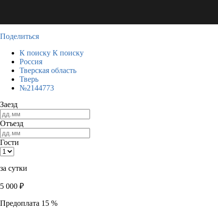
Поделиться
К поиску
К поиску
Россия
Тверская область
Тверь
№2144773
Заезд
Отъезд
Гости
за сутки
5 000
₽
Предоплата 15 %