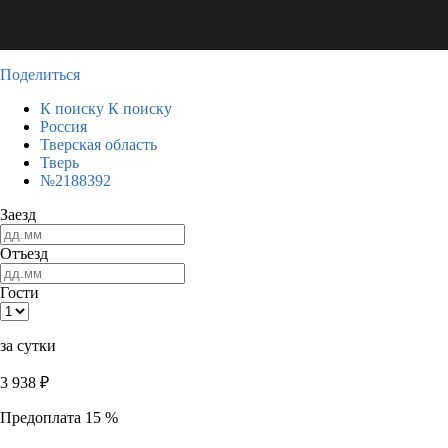
Поделиться
К поиску
К поиску
Россия
Тверская область
Тверь
№2188392
Заезд
Отъезд
Гости
за сутки
3 938
₽
Предоплата 15 %