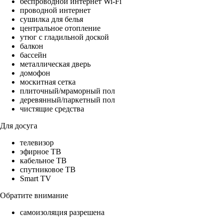
беспроводной интернет Wi-Fi
проводной интернет
сушилка для белья
центральное отопление
утюг с гладильной доской
балкон
бассейн
металлическая дверь
домофон
москитная сетка
плиточный/мраморный пол
деревянный/паркетный пол
чистящие средства
Для досуга
телевизор
эфирное ТВ
кабельное ТВ
спутниковое ТВ
Smart TV
Обратите внимание
самоизоляция разрешена