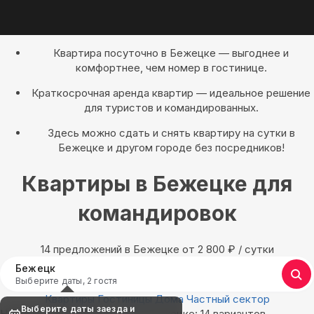
Квартира посуточно в Бежецке — выгоднее и
комфортнее, чем номер в гостинице.
Краткосрочная аренда квартир — идеальное решение
для туристов и командированных.
Здесь можно сдать и снять квартиру на сутки в
Бежецке и другом городе без посредников!
Квартиры в Бежецке для
командировок
14 предложений в Бежецке oт 2 800
₽
/ сутки
Бежецк
Выберите даты, 2 гостя
Квартиры
Гостиницы
Дома
Частный сектор
Выберите даты заезда и
Найдём, где остановиться в Бежецке: 14 вариантов