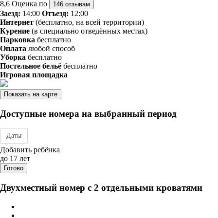
8,6
Оценка по
146 отзывам
Заезд:
14:00
Отъезд:
12:00
Интернет
(бесплатно, на всей территории)
Курение
(в специально отведённых местах)
Парковка
бесплатно
Оплата
любой способ
Уборка
бесплатно
Постельное бельё
бесплатно
Игровая площадка
Показать на карте
Доступные номера на выбранный период
Даты
Дата заезда - отъезда
Добавить ребёнка
до 17 лет
Готово
Двухместный номер с 2 отдельными кроватями