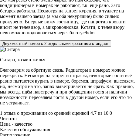
кондиционеры в номерах не работают, т.к. еще рано. Зато
батарея работала. Несмотря на запрет курения, в туалете на
момент нашего заезда (а мы оба некурящие) было сильно
прокурено. Впервые вижу гостиницу, где напротив кровати
висит не телевизор, а микроволновка. Кстати, к телевизору
невозможно подключиться через блютус/hdmi.
Двухместный номер с 2 отдельными кроватями стандарт
Ситара,
хозяин жилья
Благодарим за обратную связь. Радиаторы в номерах можно
перекрыть. Несмотря на запрет и штрафы, некоторые гости всё
равно пытаются курить в номере, боремся, штрафуем, выселяем,
но, несмотря на это, запах выветривается не сразу. Как правило,
мы всегда идём навстречу и при обращении гостя и наличии
возможности переселяем гостя в другой номер, если его что-то
не устраивает.
1 отзыв
о проживании со средней оценкой
4,7
из
10,0
Чистота
Цена - качество
Качество обслуживания
Расположение