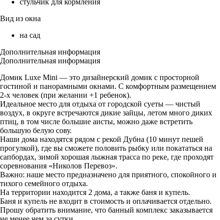
стульчик для кормления
Вид из окна
на сад
Дополнительная информация
Дополнительная информация
Домик Luxe Mini — это дизайнерский домик с просторной
гостиной и панорамными окнами. С комфортным размещением
2-х человек (при желании +1 ребенок).
Идеальное место для отдыха от городской суеты — чистый
воздух, в округе встречаются дикие зайцы, летом много диких
птиц, в том числе большие аисты, можно даже встретить
большую белую сову.
Наши дома находятся рядом с рекой Дубна (10 минут пешей
прогулкой), где вы сможете половить рыбку или покататься на
сапбордах, зимой хорошая лыжная трасса по реке, где проходят
соревнования «Николов Перевоз».
Важно: наше место предназначено для приятного, спокойного и
тихого семейного отдыха.
На территории находится 2 дома, а также баня и купель.
Баня и купель не входит в стоимость и оплачивается отдельно.
Прошу обратить внимание, что банный комплекс заказывается
не менее чем за сутки.