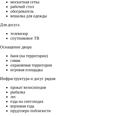
москитная сетка
рабочий стол
обогреватель
вешалка для одежды
Для досуга
телевизор
спутниковое ТВ
Оснащение двора
баня (на территории)
гамак
охраняемая территория
игровая площадка
Инфраструктура и досуг рядом
прокат велосипедов
рыбалка
лес
езда на снегоходах
верховая езда
пруд/озеро поблизости