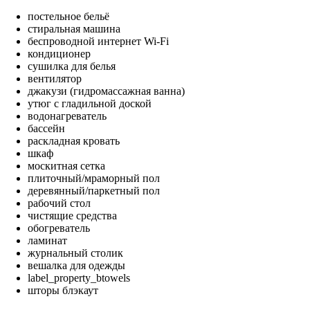
постельное бельё
стиральная машина
беспроводной интернет Wi-Fi
кондиционер
сушилка для белья
вентилятор
джакузи (гидромассажная ванна)
утюг с гладильной доской
водонагреватель
бассейн
раскладная кровать
шкаф
москитная сетка
плиточный/мраморный пол
деревянный/паркетный пол
рабочий стол
чистящие средства
обогреватель
ламинат
журнальный столик
вешалка для одежды
label_property_btowels
шторы блэкаут