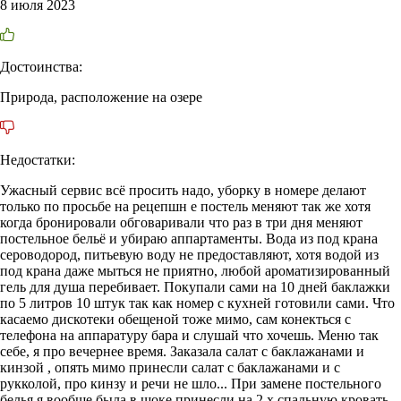
8 июля 2023
Достоинства:
Природа, расположение на озере
Недостатки:
Ужасный сервис всё просить надо, уборку в номере делают
только по просьбе на рецепшн е постель меняют так же хотя
когда бронировали обговаривали что раз в три дня меняют
постельное бельё и убираю аппартаменты. Вода из под крана
сероводород, питьевую воду не предоставляют, хотя водой из
под крана даже мыться не приятно, любой ароматизированный
гель для душа перебивает. Покупали сами на 10 дней баклажки
по 5 литров 10 штук так как номер с кухней готовили сами. Что
касаемо дискотеки обещеной тоже мимо, сам конекться с
телефона на аппаратуру бара и слушай что хочешь. Меню так
себе, я про вечернее время. Заказала салат с баклажанами и
кинзой , опять мимо принесли салат с баклажанами и с
рукколой, про кинзу и речи не шло... При замене постельного
белья я вообще была в шоке принесли на 2 х спальную кровать