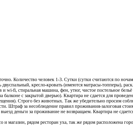
но. Количество человек 1-3. Сутки (сутки считаются по ночам)
ь двуспальный, кресло-кровать (имеются матрасы-топперы), раск
и wi-fi, стиральная машина, фен, утюг, чистое постельное бельё
на балконе с закрытой дверью). Квартира не сдается для провед
ещения). Строго без животных. Так же убедительно просим соблю
ти. Штраф за несоблюдение правил проживания-залоговая стоимо
выезд деньги за проживание не возвращаем. Квартира не сдается
o и магазин, рядом ресторан уха, так же рядом расположена гор