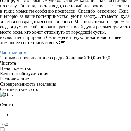
солнце, мы с огромным удовольствием катались на своей лодке
по озеру. Тишина, чистая вода, сосновый лес вокруг — Селигер
в такие моменты особенно прекрасен. Спасибо огромное, Лене
и Игорю, за ваше гостеприимство, уют и заботу. Это место, куда
хочется возвращаться снова и снова. Мы обязательно вернёмся
сюда я думаю ещё не один раз. От всей души рекомендуем это
место всем, кто хочет отдохнуть от городской суеты,
насладиться природой Селигера и почувствовать настоящее
домашнее гостеприимство. 🌿💙
Частный дом
1 отзыв
о проживании со средней оценкой
10,0
из
10,0
Чистота
Цена - качество
Качество обслуживания
Расположение
Своевременность заселения
Соответствие фото
Ольга
10,0