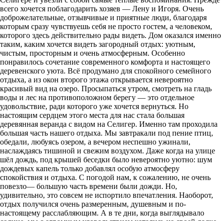
всего хочется поблагодарить хозяев — Лену и Игоря. Очень
доброжелательные, отзывчивые и приятные люди, благодаря
которым сразу чувствуешь себя не просто гостем, а человеком,
которого здесь действительно рады видеть. Дом оказался именно
таким, каким хочется видеть загородный отдых: уютным,
чистым, просторным и очень атмосферным. Особенно
понравилось сочетание современного комфорта и настоящего
деревенского уюта. Всё продумано для спокойного семейного
отдыха, а из окон второго этажа открывается невероятно
красивый вид на озеро. Просыпаться утром, смотреть на гладь
воды и лес на противоположном берегу — это отдельное
удовольствие, ради которого уже хочется вернуться. Но
настоящим сердцем этого места для нас стала большая
деревянная веранда с видом на Селигер. Именно там проходила
большая часть нашего отдыха. Мы завтракали под пение птиц,
обедали, любуясь озером, а вечером неспешно ужинали,
наслаждаясь тишиной и свежим воздухом. Даже когда на улице
шёл дождь, под крышей беседки было невероятно уютно: шум
дождевых капель только добавлял особую атмосферу
спокойствия и отдыха. С погодой нам, к сожалению, не очень
повезло— большую часть времени были дожди. Но,
удивительно, это совсем не испортило впечатления. Наоборот,
отдых получился очень размеренным, душевным и по-
настоящему расслабляющим. А в те дни, когда выглядывало