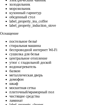
электрический чайник
холодильник
морозильник
кухонный гарнитур
обеденный стол
label_property_tea_coffee
label_property_induction_stove
Оснащение
постельное бельё
стиральная машина
беспроводной интернет Wi-Fi
сушилка для белья
центральное отопление
утюг с гладильной доской
водонагреватель
балкон
металлическая дверь
домофон
шкаф
москитная сетка
плиточный/мраморный пол
чистящие средства
ламинат
label_property_cleaner