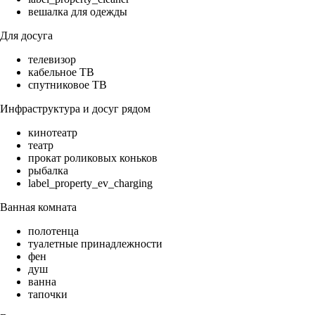
вешалка для одежды
Для досуга
телевизор
кабельное ТВ
спутниковое ТВ
Инфраструктура и досуг рядом
кинотеатр
театр
прокат роликовых коньков
рыбалка
label_property_ev_charging
Ванная комната
полотенца
туалетные принадлежности
фен
душ
ванна
тапочки