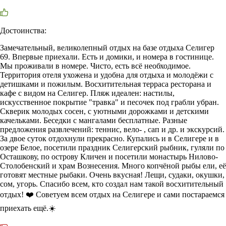
Достоинства:
Замечательный, великолепный отдых на базе отдыха Селигер
69. Впервые приехали. Есть и домики, и номера в гостинице.
Мы проживали в номере. Чисто, есть всё необходимое.
Территория отеля ухожена и удобна для отдыха и молодёжи с
детишками и пожилым. Восхитительная терраса ресторана и
кафе с видом на Селигер. Пляж идеален: настилы,
искусственное покрытие "травка" и песочек под грабли убран.
Скверик молодых сосен, с уютными дорожками и детскими
качельками. Беседки с мангалами бесплатные. Разные
предложения развлечений: теннис, вело- , сап и др. и экскурсий.
За двое суток отдохнули прекрасно. Купались и в Селигере и в
озере Белое, посетили праздник Селигерский рыбник, гуляли по
Осташкову, по острову Кличен и посетили монастырь Нилово-
Столобенский и храм Вознесения. Много копчёной рыбы ели, её
готовят местные рыбаки. Очень вкусная! Лещи, судаки, окушки,
сом, угорь. Спасибо всем, кто создал нам такой восхитительный
отдых! ❤️ Советуем всем отдых на Селигере и сами постараемся
приехать ещё.☀️