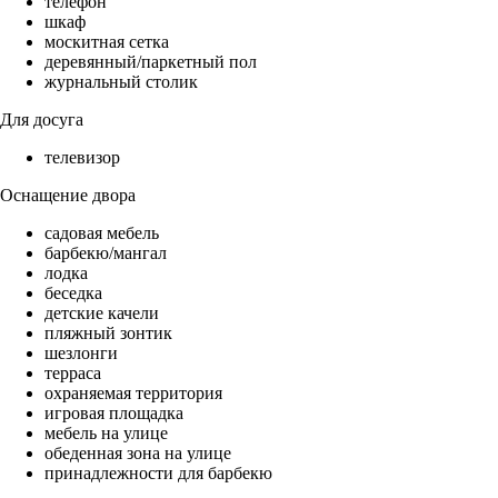
телефон
шкаф
москитная сетка
деревянный/паркетный пол
журнальный столик
Для досуга
телевизор
Оснащение двора
садовая мебель
барбекю/мангал
лодка
беседка
детские качели
пляжный зонтик
шезлонги
терраса
охраняемая территория
игровая площадка
мебель на улице
обеденная зона на улице
принадлежности для барбекю