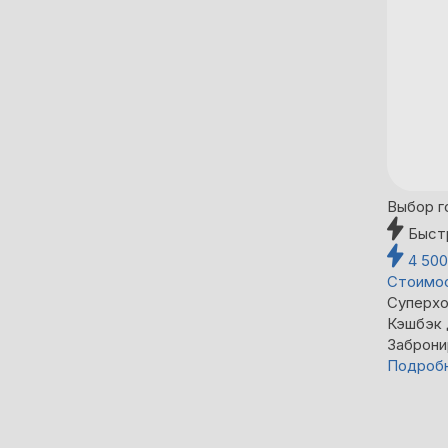
Выбор г
Быст
4 50
Стоимос
Суперхо
Кэшбэк
Заброни
Подроб