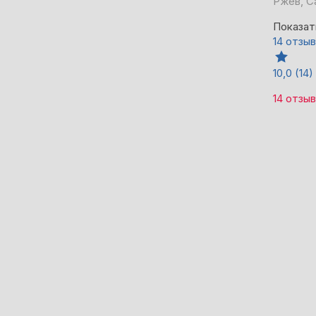
Ржев, С
Показат
14 отзы
10,0
(14)
14 отзы