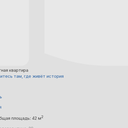
тная квартира
итесь там, где живёт история
ь
я
2
бщая площадь: 42 м