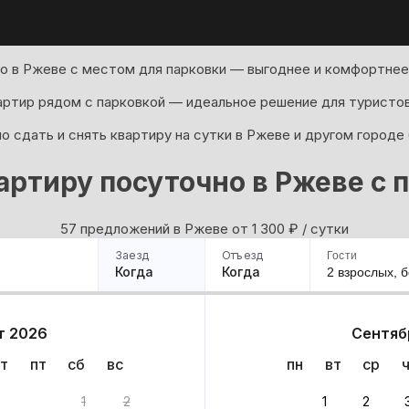
о в Ржеве с местом для парковки — выгоднее и комфортнее,
артир рядом с парковкой — идеальное решение для туристов
 сдать и снять квартиру на сутки в Ржеве и другом городе
артиру посуточно в Ржеве с 
57 предложений в Ржеве oт 1 300
₽
/ сутки
Заезд
Отъезд
Гости
Когда
Когда
2 взрослых,
б
ример
Санкт-Петербург
Москва
Сочи
Минск
Казань
Дагестан
Кисловодск
Аб
т 2026
Сентяб
Квартиры
Гостиницы
Дома
Частный сектор
т
пт
сб
вс
пн
вт
ср
ов
1
2
1
2