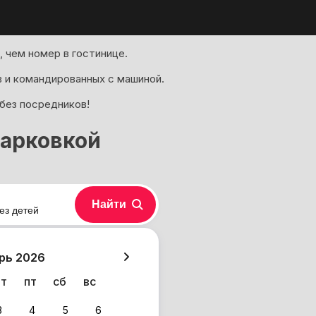
 чем номер в гостинице.
 и командированных с машиной.
 без посредников!
парковкой
Найти
ез детей
хазия
рь 2026
чт
пт
сб
вс
3
4
5
6