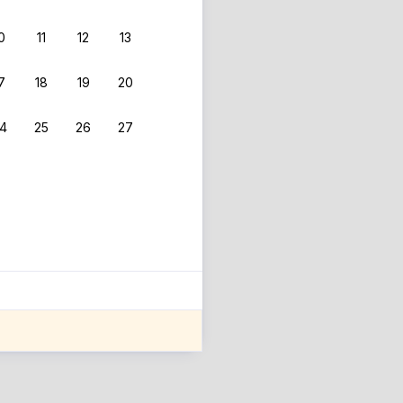
0
11
12
13
7
18
19
20
4
25
26
27
ле оценки проживания.