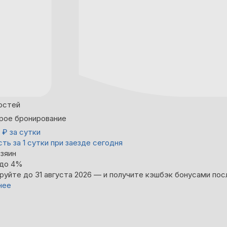
остей
рое бронирование
0
₽
за сутки
ть за 1 сутки при заезде сегодня
зяин
 до 4%
руйте до 31 августа 2026 — и получите кэшбэк бонусами пос
нее