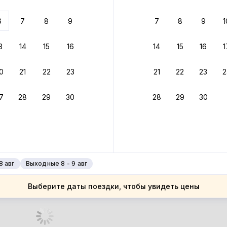
 до 30% за бронь
6
7
8
9
7
8
9
1
бонусами
ценки проживания
3
14
15
16
14
15
16
1
йте быстрое бронирование
0
21
22
23
21
22
23
2
ное подтверждение брони без ожидания ответа от хозяина
7
28
29
30
28
29
30
зяин
 до 30%
руйте до 31 августа 2026 — и получите кэшбэк бонусами пос
нее
8 авг
Выходные 8 - 9 авг
Выберите даты поездки, чтобы увидеть цены