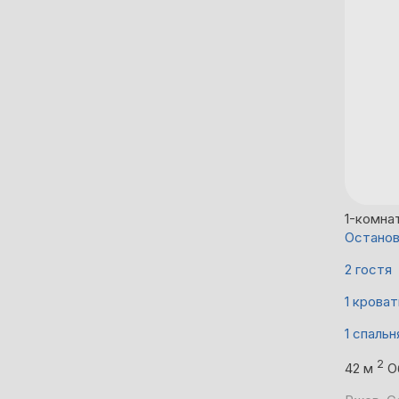
1-комна
Останов
2 гостя
1 кроват
1 спальн
2
42 м
О