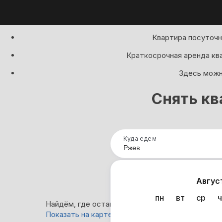
Квартира посуточн
Краткосрочная аренда кв
Здесь можно
Снять кв
Куда едем
Нап
Авгус
пн
вт
ср
ч
Найдём, где остановиться в Ржеве: 57 вариант
Показать на карте