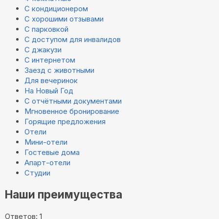
С кондиционером
С хорошими отзывами
С парковкой
С доступом для инвалидов
С джакузи
С интернетом
Заезд с животными
Для вечеринок
На Новый Год
С отчётными документами
Мгновенное бронирование
Горящие предложения
Отели
Мини-отели
Гостевые дома
Апарт-отели
Студии
Наши преимущества
Ответов: 1