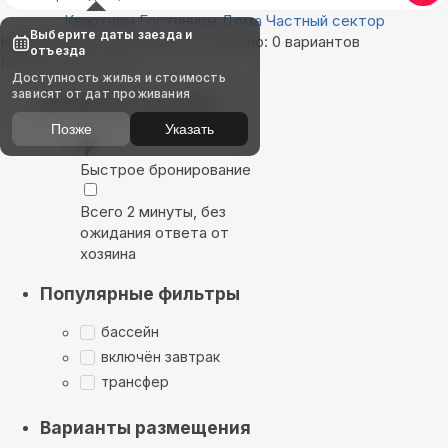
Квартиры
Гостиницы
Дома
Частный сектор
Выберите даты заезда и
Найдём, где остановиться в Ланино: 0 вариантов
отъезда
Показать на карте
Доступность жилья и стоимость
зависят от дат проживания
Выбирайте лучшее
Позже
Указать
Быстрое бронирование
Всего 2 минуты, без
ожидания ответа от
хозяина
Популярные фильтры
бассейн
включён завтрак
трансфер
Варианты размещения