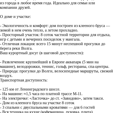
из города в любое время года. Идеально для семьи или
компании друзей.
О доме и участке:
- Экологичность и комфорт: дом построен из клееного бруса —
зимой в нем очень тепло, а летом прохладно.
- Просторный участок: 8 соток частной территории для отдыха,
игр с детьми и вечерних посиделок у мангала.
- Отличная локация: всего 15 минут неспешной прогулки до
берега реки Волга.
Ваш курортный досуг (в шаговой доступности):
- Развлечения: крупнейший в Европе аквапарк (5 мин на
машине), велодорожки, теннис, гольф, рестораны, спа-центры.
- Природа: прогулки до Волги, велосипедные маршруты, свежий
воздух.
Транспортная доступность:
- 125 км от Ленинградского шоссе.
- На машине: ≈1,5 часа по платной трассе М-11.
- На электричке: «Ласточка» до ст. «Завидово», затем такси.
- Дом из клееного бруса на участке 8 соток
- 3 спальни с двуспальными кроватями — для 6 гостей
- Вся техника на кухне (кофемашина, духовка, плита)