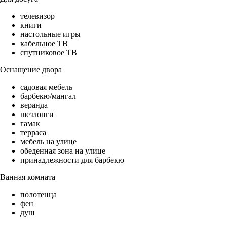
телевизор
книги
настольные игры
кабельное ТВ
спутниковое ТВ
Оснащение двора
садовая мебель
барбекю/мангал
веранда
шезлонги
гамак
терраса
мебель на улице
обеденная зона на улице
принадлежности для барбекю
Ванная комната
полотенца
фен
душ