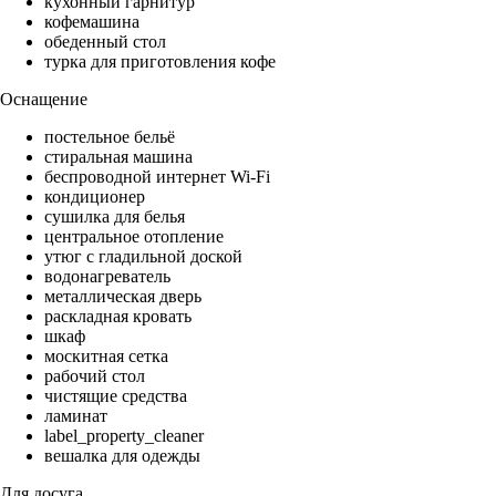
кухонный гарнитур
кофемашина
обеденный стол
турка для приготовления кофе
Оснащение
постельное бельё
стиральная машина
беспроводной интернет Wi-Fi
кондиционер
сушилка для белья
центральное отопление
утюг с гладильной доской
водонагреватель
металлическая дверь
раскладная кровать
шкаф
москитная сетка
рабочий стол
чистящие средства
ламинат
label_property_cleaner
вешалка для одежды
Для досуга