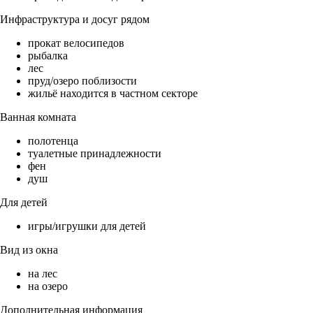
Инфраструктура и досуг рядом
прокат велосипедов
рыбалка
лес
пруд/озеро поблизости
жильё находится в частном секторе
Ванная комната
полотенца
туалетные принадлежности
фен
душ
Для детей
игры/игрушки для детей
Вид из окна
на лес
на озеро
Дополнительная информация