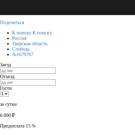
Поделиться
К поиску
К поиску
Россия
Тверская область
Слобода
№1679767
Заезд
Отъезд
Гости
за сутки
6 000
₽
Предоплата 15 %