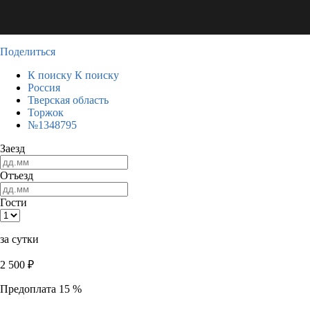
Поделиться
К поиску
К поиску
Россия
Тверская область
Торжок
№1348795
Заезд
Отъезд
Гости
за сутки
2 500
₽
Предоплата 15 %