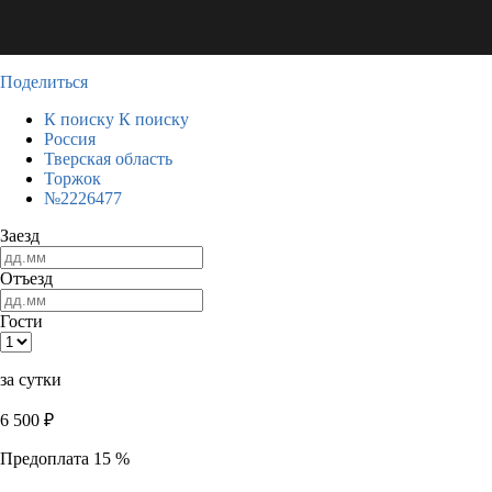
Поделиться
К поиску
К поиску
Россия
Тверская область
Торжок
№2226477
Заезд
Отъезд
Гости
за сутки
6 500
₽
Предоплата 15 %