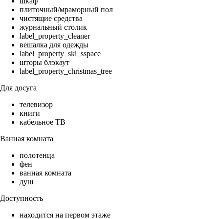
шкаф
плиточный/мраморный пол
чистящие средства
журнальный столик
label_property_cleaner
вешалка для одежды
label_property_ski_sspace
шторы блэкаут
label_property_christmas_tree
Для досуга
телевизор
книги
кабельное ТВ
Ванная комната
полотенца
фен
ванная комната
душ
Доступность
находится на первом этаже