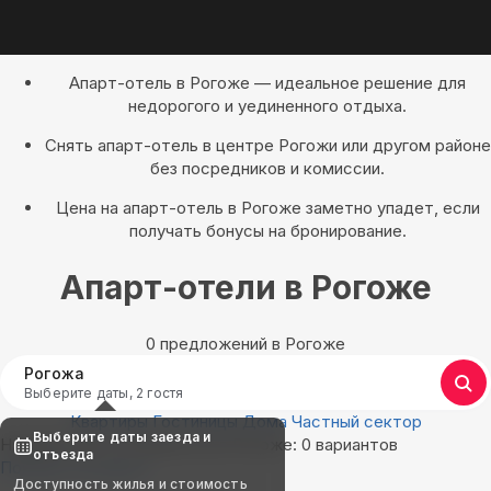
Апарт-отель в Рогоже — идеальное решение для
недорогого и уединенного отдыха.
Снять апарт-отель в центре Рогожи или другом районе
без посредников и комиссии.
Цена на апарт-отель в Рогоже заметно упадет, если
получать бонусы на бронирование.
Апарт-отели в Рогоже
0 предложений в Рогоже
Рогожа
Выберите даты, 2 гостя
Квартиры
Гостиницы
Дома
Частный сектор
Выберите даты заезда и
Найдём, где остановиться в Рогоже: 0 вариантов
отъезда
Показать на карте
Доступность жилья и стоимость