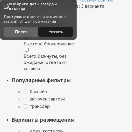
Выберите даты заезда и
Найдём, где остановиться в Рогоже: 3 варианта
отъезда
Показать на карте
Доступность жилья и стоимость
зависят от дат проживания
Выбирайте лучшее
Позже
Указать
Быстрое бронирование
Всего 2 минуты, без
ожидания ответа от
хозяина
Популярные фильтры
бассейн
включён завтрак
трансфер
Варианты размещения
дома, коттеджи