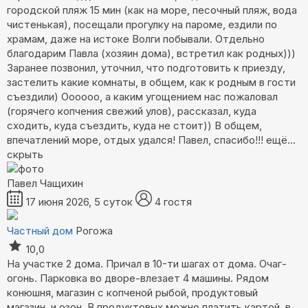
городской пляж 15 мин (как на море, песочный пляж, вода
чистенькая), посещали прогулку на пароме, ездили по
храмам, даже на истоке Волги побывали. Отдельно
благодарим Павла (хозяин дома), встретил как родных)))
Заранее позвонил, уточнил, что подготовить к приезду,
застелить какие комнаты, в общем, как к родным в гости
съездили) Оооооо, а каким угощением нас пожаловал
(горячего копчения свежий улов), рассказал, куда
сходить, куда съездить, куда не стоит)) В общем,
впечатлений море, отдых удался! Павел, спасибо!!!
ещё...
скрыть
Павел Чащихин
17 июня 2026, 5 суток
4 гостя
Частный дом
Рогожа
10,0
На участке 2 дома. Причал в 10-ти шагах от дома. Очаг-
огонь. Парковка во дворе-влезает 4 машины. Рядом
конюшня, магазин с копченой рыбой, продуктовый
магазин, и озон. В продуктовых можно платить картой, в