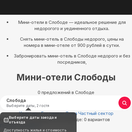
Мини-отели в Слободе — идеальное решение для
недорогого и уединенного отдыха.
Снять мини-отель в Слободы недорого, цены на
номера в мини-отеле от 900 рублей в сутки.
Забронировать мини-отель в Слободе недорого и без
посредников,
Мини-отели Слободы
0 предложений в Слободе
Слобода
Выберите даты, 2 гостя
Квартиры
Гостиницы
Дома
Частный сектор
Выберите даты заезда и
Найдём, где остановиться в Слободе: 0 вариантов
отъезда
Показать на карте
Доступность жилья и стоимость