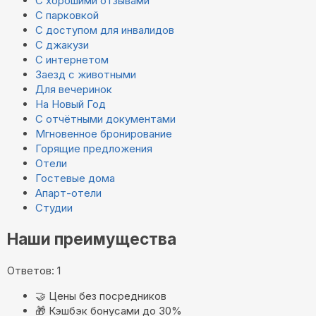
С хорошими отзывами
С парковкой
С доступом для инвалидов
С джакузи
С интернетом
Заезд с животными
Для вечеринок
На Новый Год
С отчётными документами
Мгновенное бронирование
Горящие предложения
Отели
Гостевые дома
Апарт-отели
Студии
Наши преимущества
Ответов: 1
🤝
Цены без посредников
🎁
Кэшбэк бонусами до 30%