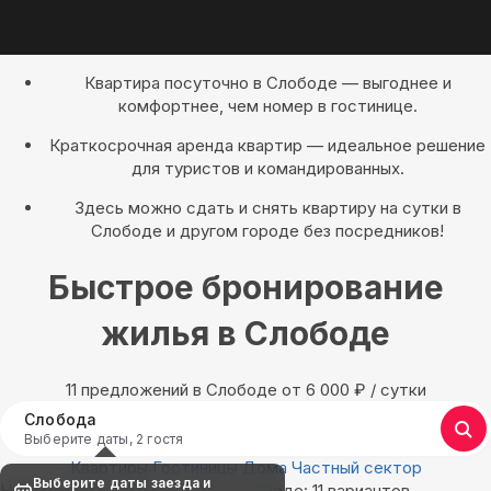
Квартира посуточно в Слободе — выгоднее и
комфортнее, чем номер в гостинице.
Краткосрочная аренда квартир — идеальное решение
для туристов и командированных.
Здесь можно сдать и снять квартиру на сутки в
Слободе и другом городе без посредников!
Быстрое бронирование
жилья в Слободе
11 предложений в Слободе oт 6 000
₽
/ сутки
Слобода
Выберите даты, 2 гостя
Квартиры
Гостиницы
Дома
Частный сектор
Выберите даты заезда и
Найдём, где остановиться в Слободе: 11 вариантов