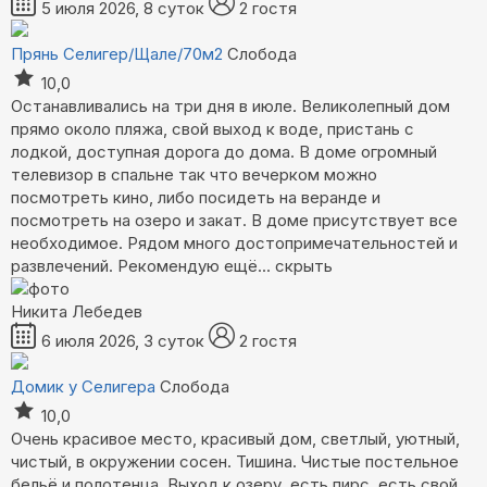
5 июля 2026, 8 суток
2 гостя
Прянь Селигер/Щале/70м2
Слобода
10,0
Останавливались на три дня в июле. Великолепный дом
прямо около пляжа, свой выход к воде, пристань с
лодкой, доступная дорога до дома. В доме огромный
телевизор в спальне так что вечерком можно
посмотреть кино, либо посидеть на веранде и
посмотреть на озеро и закат. В доме присутствует все
необходимое. Рядом много достопримечательностей и
развлечений. Рекомендую
ещё...
скрыть
Никита Лебедев
6 июля 2026, 3 суток
2 гостя
Домик у Селигера
Слобода
10,0
Очень красивое место, красивый дом, светлый, уютный,
чистый, в окружении сосен. Тишина. Чистые постельное
бельё и полотенца. Выход к озеру, есть пирс, есть свой