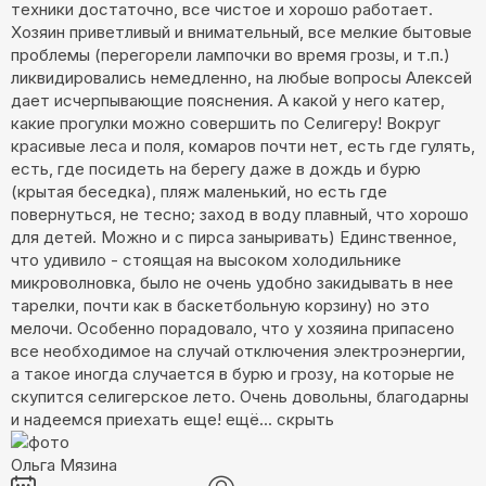
техники достаточно, все чистое и хорошо работает.
Хозяин приветливый и внимательный, все мелкие бытовые
проблемы (перегорели лампочки во время грозы, и т.п.)
ликвидировались немедленно, на любые вопросы Алексей
дает исчерпывающие пояснения. А какой у него катер,
какие прогулки можно совершить по Селигеру! Вокруг
красивые леса и поля, комаров почти нет, есть где гулять,
есть, где посидеть на берегу даже в дождь и бурю
(крытая беседка), пляж маленький, но есть где
повернуться, не тесно; заход в воду плавный, что хорошо
для детей. Можно и с пирса заныривать) Единственное,
что удивило - стоящая на высоком холодильнике
микроволновка, было не очень удобно закидывать в нее
тарелки, почти как в баскетбольную корзину) но это
мелочи. Особенно порадовало, что у хозяина припасено
все необходимое на случай отключения электроэнергии,
а такое иногда случается в бурю и грозу, на которые не
скупится селигерское лето. Очень довольны, благодарны
и надеемся приехать еще!
ещё...
скрыть
Ольга Мязина