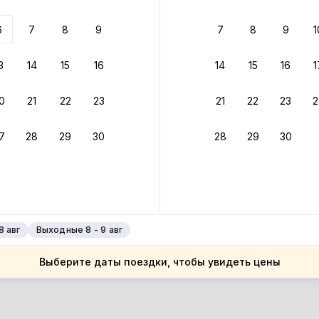
ариантов
6
7
8
9
7
8
9
1
 вариант из результатов поиска не соответствует заданным
росить фильтры
3
14
15
16
14
15
16
1
ссия
0
21
22
23
21
22
23
2
ссия
ерская область
7
28
29
30
28
29
30
ерская область
ржок
ржок
8 авг
Выходные 8 - 9 авг
Выберите даты поездки, чтобы увидеть цены