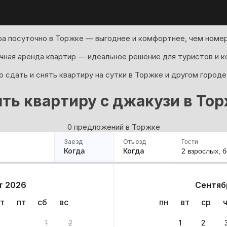
а посуточно в Торжке — выгоднее и комфортнее, чем номер
ная аренда квартир — идеальное решение для туристов и к
 сдать и снять квартиру на сутки в Торжке и другом городе
ть квартиру с джакузи в То
0 предложений в Торжке
Заезд
Отъезд
Гости
Когда
Когда
2 взрослых,
б
ример
Санкт-Петербург
Москва
Сочи
Минск
Казань
Дагестан
Кисловодск
Аб
т 2026
Сентяб
Квартиры
Гостиницы
Дома
Частный сектор
т
пт
сб
вс
пн
вт
ср
ов
1
2
1
2