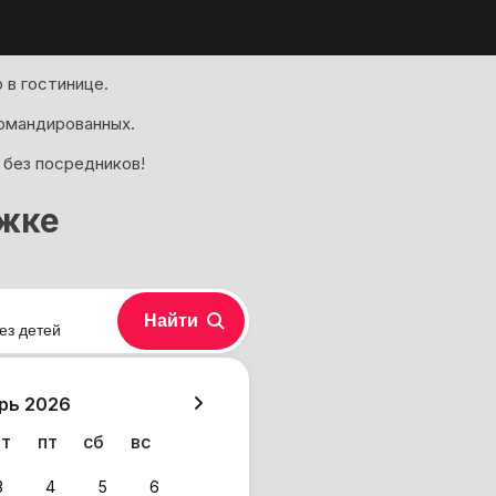
 в гостинице.
омандированных.
 без посредников!
ржке
Найти
ез детей
хазия
рь 2026
чт
пт
сб
вс
3
4
5
6