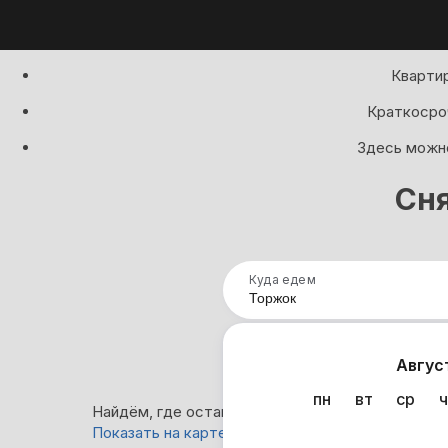
Квартир
Краткосроч
Здесь можно
Сня
Куда едем
Нап
Авгус
пн
вт
ср
ч
Найдём, где остановиться в Торжке: 0 вариант
Показать на карте