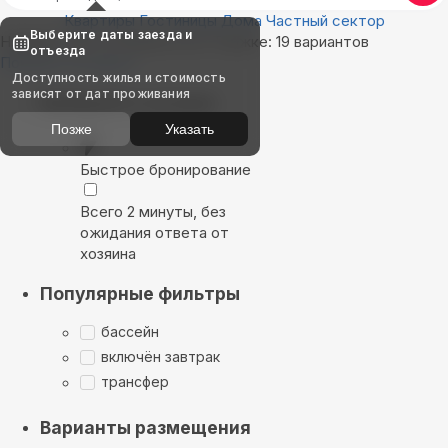
Квартиры
Гостиницы
Дома
Частный сектор
Выберите даты заезда и
Найдём, где остановиться в Торжке: 19 вариантов
отъезда
Показать на карте
Доступность жилья и стоимость
зависят от дат проживания
Выбирайте лучшее
Позже
Указать
Быстрое бронирование
Всего 2 минуты, без
ожидания ответа от
хозяина
Популярные фильтры
бассейн
включён завтрак
трансфер
Варианты размещения