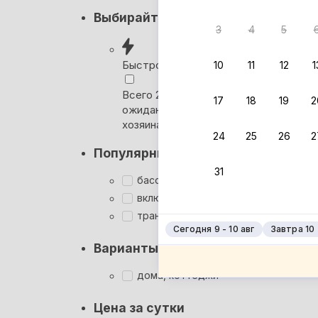
Нет в
Выбирайте лучшее
3
4
5
Ни один
сб
Быстрое бронирование
10
11
12
1
Ро
Всего 2 минуты, без
17
18
19
2
ожидания ответа от
Ро
хозяина
Тв
24
25
26
2
Популярные фильтры
Тв
31
Ту
бассейн
включён завтрак
Ту
трансфер
Сегодня 9 - 10 авг
Завтра 10 -
Варианты размещения
дома, коттеджи
Цена за сутки