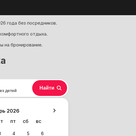
26 года без посредников.
 комфортного отдыха.
ы на бронирование.
ка
Найти
ез детей
хазия
рь 2026
чт
пт
сб
вс
3
4
5
6