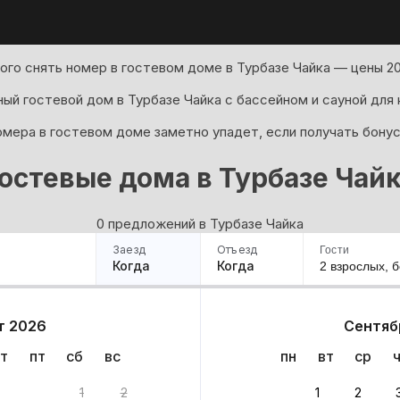
го снять номер в гостевом доме в Турбазе Чайка — цены 20
ый гостевой дом в Турбазе Чайка с бассейном и сауной для
мера в гостевом доме заметно упадет, если получать бонус
остевые дома в Турбазе Чай
0 предложений в Турбазе Чайка
Заезд
Отъезд
Гости
Когда
Когда
2 взрослых,
б
ример
Санкт-Петербург
Москва
Сочи
Минск
Казань
Дагестан
Кисловодск
Аб
т 2026
Сентяб
Квартиры
Гостиницы
Дома
Частный сектор
т
пт
сб
вс
пн
вт
ср
ариантов
1
2
1
2