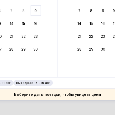
ариантов
6
7
8
9
7
8
9
1
 вариант из результатов поиска не соответствует заданным
росить фильтры
3
14
15
16
14
15
16
1
ссия
0
21
22
23
21
22
23
2
ссия
ерская область
7
28
29
30
28
29
30
ерская область
рбаза Чайка
рбаза Чайка
 11 авг
Выходные 15 - 16 авг
Выберите даты поездки, чтобы увидеть цены