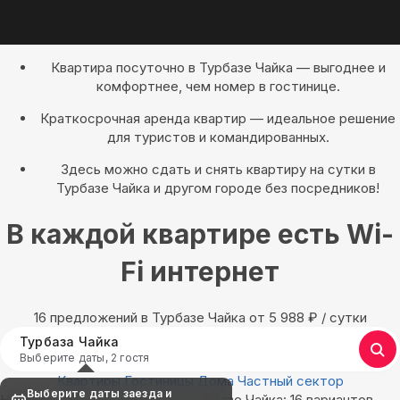
Квартира посуточно в Турбазе Чайка — выгоднее и
комфортнее, чем номер в гостинице.
Краткосрочная аренда квартир — идеальное решение
для туристов и командированных.
Здесь можно сдать и снять квартиру на сутки в
Турбазе Чайка и другом городе без посредников!
В каждой квартире есть Wi-
Fi интернет
16 предложений в Турбазе Чайка oт 5 988
₽
/ сутки
Турбаза Чайка
Выберите даты, 2 гостя
Квартиры
Гостиницы
Дома
Частный сектор
Выберите даты заезда и
Найдём, где остановиться в Турбазе Чайка: 16 вариантов