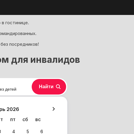
 в гостинице.
омандированных.
 без посредников!
ом для инвалидов
Найти
ез детей
хазия
рь 2026
чт
пт
сб
вс
3
4
5
6