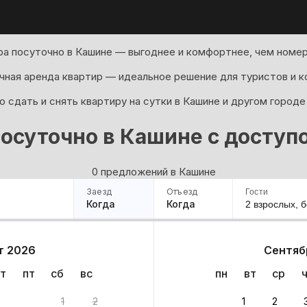
а посуточно в Кашине — выгоднее и комфортнее, чем номер
ная аренда квартир — идеальное решение для туристов и к
 сдать и снять квартиру на сутки в Кашине и другом городе
посуточно в Кашине с доступ
0 предложений в Кашине
Заезд
Отъезд
Гости
Когда
Когда
2 взрослых,
б
ример
Санкт-Петербург
Москва
Сочи
Минск
Казань
Дагестан
Кисловодск
Аб
т 2026
Сентяб
Квартиры
Гостиницы
Дома
Частный сектор
т
пт
сб
вс
пн
вт
ср
в
1
2
1
2