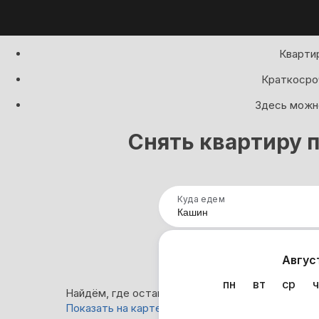
Квартир
Краткосроч
Здесь можно
Снять квартиру 
Куда едем
Нап
Авгус
пн
вт
ср
ч
Найдём, где остановиться в Кашине: 0 варианто
Показать на карте