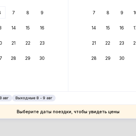
ариантов
6
7
8
9
7
8
9
1
 вариант из результатов поиска не соответствует заданным
росить фильтры
3
14
15
16
14
15
16
1
ссия
0
21
22
23
21
22
23
2
ссия
ерская область
7
28
29
30
28
29
30
ерская область
шин
шин
8 авг
Выходные 8 - 9 авг
Выберите даты поездки, чтобы увидеть цены