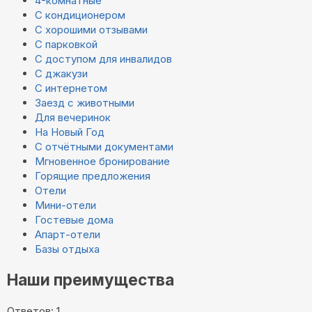
4-комнатные
С кондиционером
С хорошими отзывами
С парковкой
С доступом для инвалидов
С джакузи
С интернетом
Заезд с животными
Для вечеринок
На Новый Год
С отчётными документами
Мгновенное бронирование
Горящие предложения
Отели
Мини-отели
Гостевые дома
Апарт-отели
Базы отдыха
Наши преимущества
Ответов: 1