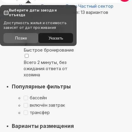
Квартиры
Гостиницы
Дома
Частный сектор
Выберите даты заезда и
Найдём, где остановиться в Кашине: 13 вариантов
отъезда
Показать на карте
Доступность жилья и стоимость
зависят от дат проживания
Выбирайте лучшее
Позже
Указать
Быстрое бронирование
Всего 2 минуты, без
ожидания ответа от
хозяина
Популярные фильтры
бассейн
включён завтрак
трансфер
Варианты размещения