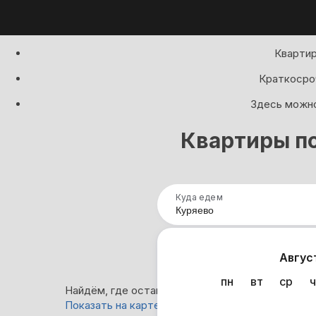
Квартир
Краткосроч
Здесь можно
Квартиры по
Куда едем
Нап
Авгус
пн
вт
ср
ч
Найдём, где остановиться в Куряево: 6 вариант
Показать на карте