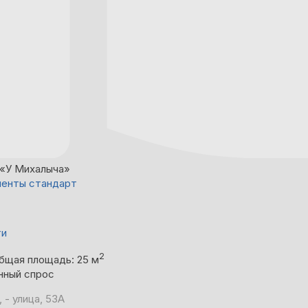
«У Михалыча»
енты стандарт
ти
2
бщая площадь: 25 м
нный спрос
 - улица, 53А