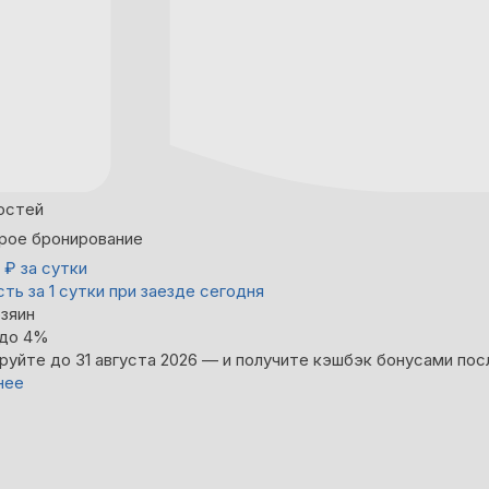
остей
рое бронирование
0
₽
за сутки
ть за 1 сутки при заезде сегодня
зяин
 до 4%
руйте до 31 августа 2026 — и получите кэшбэк бонусами пос
нее