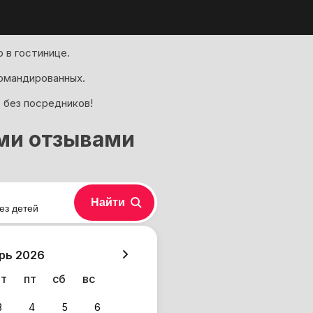
 в гостинице.
омандированных.
 без посредников!
ими отзывами
Найти
ез детей
хазия
рь 2026
чт
пт
сб
вс
3
4
5
6