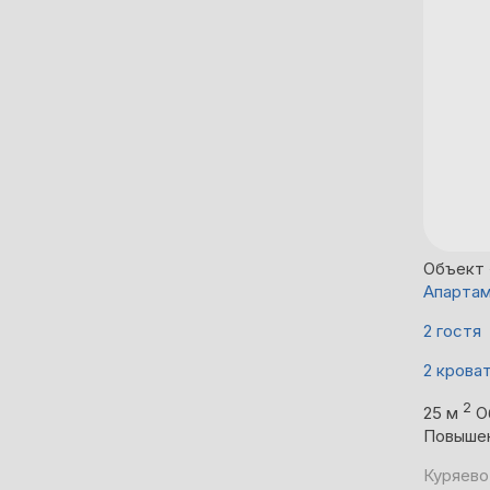
Объект 
Апартам
2 гостя
2 крова
2
25 м
О
Повыше
Куряево,