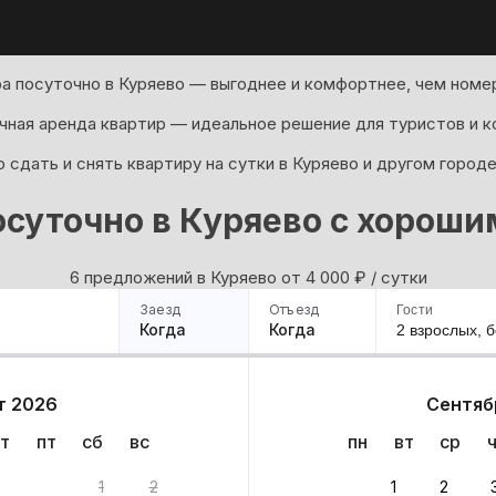
а посуточно в Куряево — выгоднее и комфортнее, чем номер
ная аренда квартир — идеальное решение для туристов и к
 сдать и снять квартиру на сутки в Куряево и другом городе
суточно в Куряево с хорош
6 предложений в Куряево oт 4 000
₽
/ сутки
Заезд
Отъезд
Гости
Когда
Когда
2 взрослых,
б
ример
Санкт-Петербург
Москва
Сочи
Минск
Казань
Дагестан
Кисловодск
Аб
т 2026
Сентяб
Квартиры
Гостиницы
Дома
Частный сектор
т
пт
сб
вс
пн
вт
ср
ов
1
2
1
2