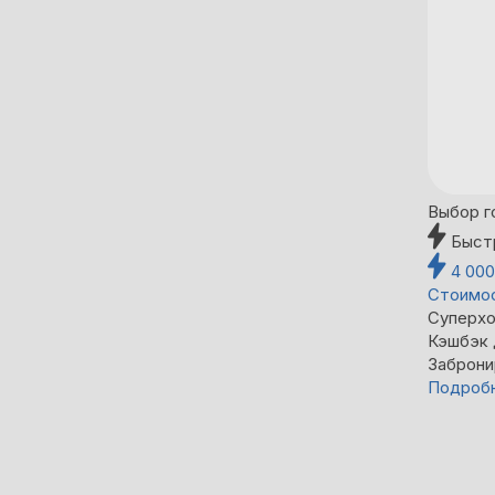
Выбор г
Быст
4 00
Стоимос
Суперхо
Кэшбэк
Заброни
Подроб