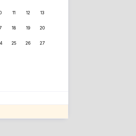
0
11
12
13
7
18
19
20
4
25
26
27
ле оценки проживания.