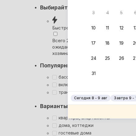
Кэшбэк
Выбирайте лучшее
3
4
5
Вернём 
после о
Быстрое бронирование
10
11
12
1
Выбира
Всего 2 минуты, без
17
18
19
2
ожидания ответа от
Мгновен
хозяина
24
25
26
2
Суперхо
Популярные фильтры
Кэшбэк
31
Заброни
бассейн
Подроб
включён завтрак
трансфер
Сегодня 8 - 9 авг
Завтра 9 - 
Варианты размещения
квартиры, апартаменты
дома, коттеджи
гостевые дома