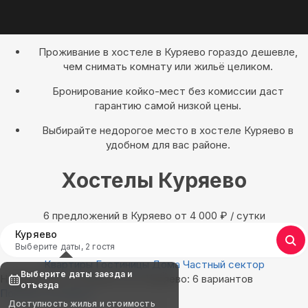
Проживание в хостеле в Куряево гораздо дешевле,
чем снимать комнату или жильё целиком.
Бронирование койко-мест без комиссии даст
гарантию самой низкой цены.
Выбирайте недорогое место в хостеле Куряево в
удобном для вас районе.
Хостелы Куряево
6 предложений в Куряево oт 4 000
₽
/ сутки
Куряево
Выберите даты, 2 гостя
Квартиры
Гостиницы
Дома
Частный сектор
Выберите даты заезда и
Найдём, где остановиться в Куряево: 6 вариантов
отъезда
Показать на карте
Доступность жилья и стоимость