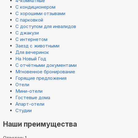
4-комнатные
С кондиционером
С хорошими отзывами
С парковкой
С доступом для инвалидов
С джакузи
С интернетом
Заезд с животными
Для вечеринок
На Новый Год
С отчётными документами
Мгновенное бронирование
Горящие предложения
Отели
Мини-отели
Гостевые дома
Апарт-отели
Студии
Наши преимущества
Ответов: 1