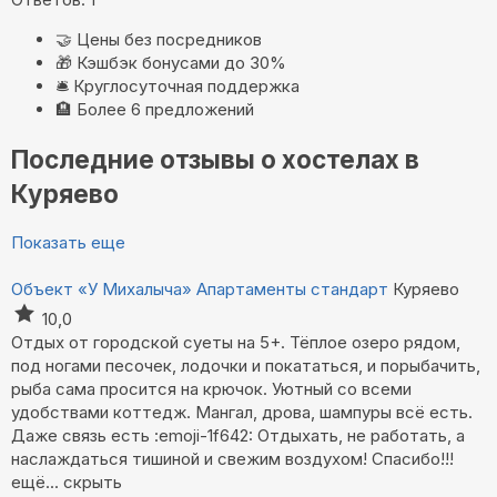
🤝
Цены без посредников
🎁
Кэшбэк бонусами до 30%
🛎️
Круглосуточная поддержка
🏨
Более 6 предложений
Последние отзывы о хостелах в
Куряево
Показать еще
Объект «У Михалыча»
Апартаменты стандарт
Куряево
10,0
Отдых от городской суеты на 5+. Тёплое озеро рядом,
под ногами песочек, лодочки и покататься, и порыбачить,
рыба сама просится на крючок. Уютный со всеми
удобствами коттедж. Мангал, дрова, шампуры всё есть.
Даже связь есть :emoji-1f642: Отдыхать, не работать, а
наслаждаться тишиной и свежим воздухом! Спасибо!!!
ещё...
скрыть