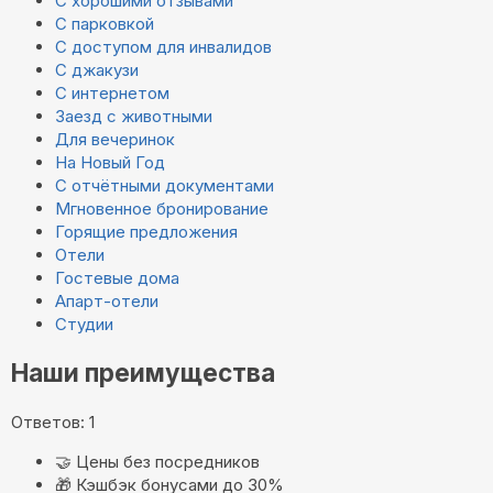
С хорошими отзывами
С парковкой
С доступом для инвалидов
С джакузи
С интернетом
Заезд с животными
Для вечеринок
На Новый Год
С отчётными документами
Мгновенное бронирование
Горящие предложения
Отели
Гостевые дома
Апарт-отели
Студии
Наши преимущества
Ответов: 1
🤝
Цены без посредников
🎁
Кэшбэк бонусами до 30%