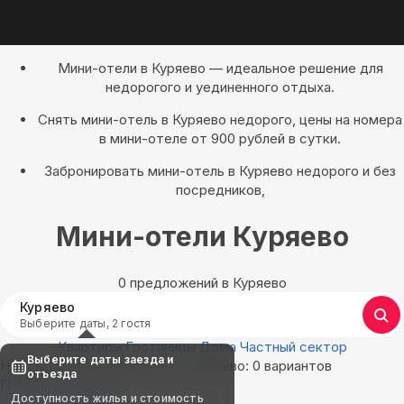
Мини-отели в Куряево — идеальное решение для
недорогого и уединенного отдыха.
Снять мини-отель в Куряево недорого, цены на номера
в мини-отеле от 900 рублей в сутки.
Забронировать мини-отель в Куряево недорого и без
посредников,
Мини-отели Куряево
0 предложений в Куряево
Куряево
Выберите даты, 2 гостя
Квартиры
Гостиницы
Дома
Частный сектор
Выберите даты заезда и
Найдём, где остановиться в Куряево: 0 вариантов
отъезда
Показать на карте
Доступность жилья и стоимость