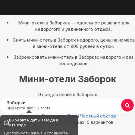
Мини-отели в Заборках — идеальное решение для
недорогого и уединенного отдыха.
Снять мини-отель в Заборок недорого, цены на номера
в мини-отеле от 900 рублей в сутки.
Забронировать мини-отель в Заборках недорого и без
посредников,
Мини-отели Заборок
0 предложений в Заборках
Заборки
Выберите даты, 2 гостя
Квартиры
Гостиницы
Дома
Частный сектор
Выберите даты заезда и
Найдём, где остановиться в Заборках: 0 вариантов
отъезда
Показать на карте
Доступность жилья и стоимость