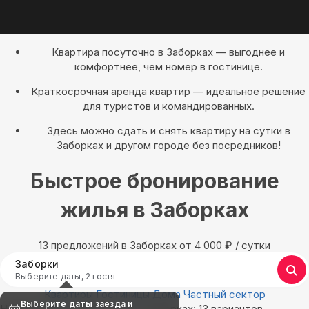
Квартира посуточно в Заборках — выгоднее и
комфортнее, чем номер в гостинице.
Краткосрочная аренда квартир — идеальное решение
для туристов и командированных.
Здесь можно сдать и снять квартиру на сутки в
Заборках и другом городе без посредников!
Быстрое бронирование
жилья в Заборках
13 предложений в Заборках oт 4 000
₽
/ сутки
Заборки
Выберите даты, 2 гостя
Квартиры
Гостиницы
Дома
Частный сектор
Выберите даты заезда и
Найдём, где остановиться в Заборках: 13 вариантов