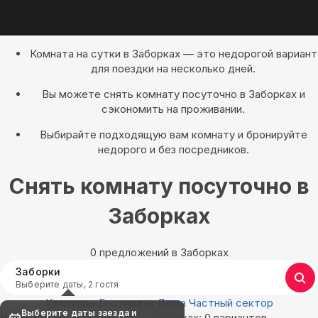
Комната на сутки в Заборках — это недорогой вариант
для поездки на несколько дней.
Вы можете снять комнату посуточно в Заборках и
сэкономить на проживании.
Выбирайте подходящую вам комнату и бронируйте
недорого и без посредников.
Снять комнату посуточно в
Заборках
0 предложений в Заборках
Заборки
Выберите даты, 2 гостя
Квартиры
Гостиницы
Дома
Частный сектор
Выберите даты заезда и
Найдём, где остановиться в Заборках: 0 вариантов