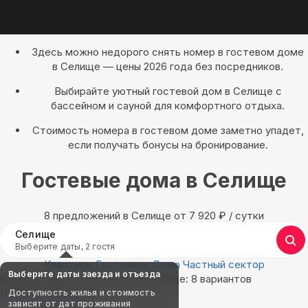
Здесь можно недорого снять номер в гостевом доме
в Селище — цены 2026 года без посредников.
Выбирайте уютный гостевой дом в Селище с
бассейном и сауной для комфортного отдыха.
Стоимость номера в гостевом доме заметно упадет,
если получать бонусы на бронирование.
Гостевые дома в Селище
8 предложений в Селище oт 7 920
₽
/ сутки
Селище
Выберите даты, 2 гостя
Квартиры
Гостиницы
Дома
Частный сектор
Выберите даты заезда и отъезда
Найдём, где остановиться в Селище: 8 вариантов
Показать на карте
Доступность жилья и стоимость
зависят от дат проживания