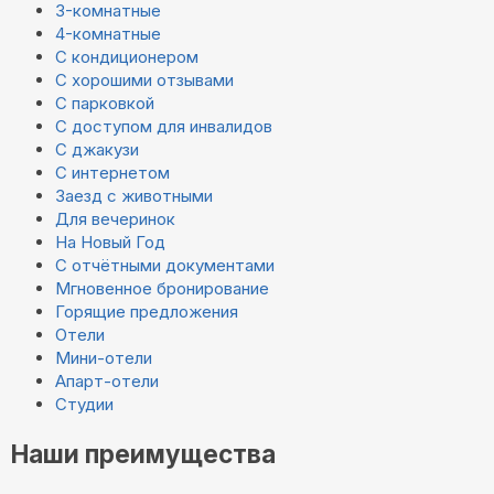
3-комнатные
4-комнатные
С кондиционером
С хорошими отзывами
С парковкой
С доступом для инвалидов
С джакузи
С интернетом
Заезд с животными
Для вечеринок
На Новый Год
С отчётными документами
Мгновенное бронирование
Горящие предложения
Отели
Мини-отели
Апарт-отели
Студии
Наши преимущества