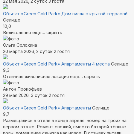
22 мая 2026, 2 суток
3 гостя
Объект «Green Gold Park»
Дом вилла с крытой террасой
Селище
10,0
Великолепно
ещё...
скрыть
Ольга Солохина
20 марта 2026, 2 суток
2 гостя
Объект «Green Gold Park»
Апартаменты 4 места
Селище
9,3
Отличная живописная локация
ещё...
скрыть
Антон Прокофьев
29 мая 2026, 3 суток
2 гостя
Объект «Green Gold Park»
Апартаменты
Селище
9,7
Размещались в отеле в конце апреля, номер на троих на
первом этаже. Ремонт свежий, вместо батарей тёплые
полы, помещение санузла как новое. В отзывах писали,