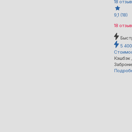
18 отзы
9,1
(18)
18 отзы
Быст
5 40
Стоимос
Кэшбэк
Заброни
Подроб