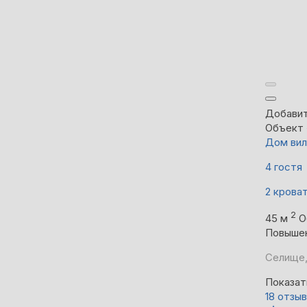
Добавит
Объект 
Дом вил
4 гостя
2 крова
2
45 м
О
Повыше
Селище,
Показат
18 отзы