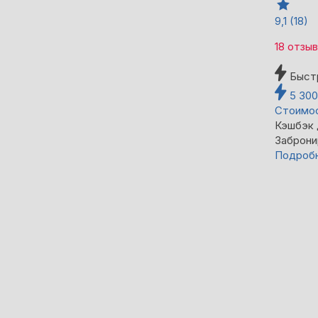
9,1
(18)
18 отзы
Быст
5 30
Стоимос
Кэшбэк
Заброни
Подроб