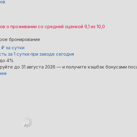
вов
вов
о проживании со средней оценкой
9,1
из
10,0
рое бронирование
0
₽
за сутки
ть за 1 сутки при заезде сегодня
 до 4%
руйте до 31 августа 2026 — и получите кэшбэк бонусами пос
нее