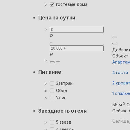
гостевые дома
Цена за сутки
₽
-
Добавит
₽
Объект 
Апартам
Питание
4 гостя
2 крова
Завтрак
Обед
1 спальн
Ужин
2
55 м
О
Звездность отеля
Сейчас 
Селище,
5 звезд
4 звезды