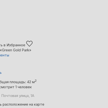
ь в Избранное
«Green Gold Park»
менты
ь
2
бщая площадь: 42 м
смотрит 1 человек
 Почтовая улица, 1А
ь расположение на карте