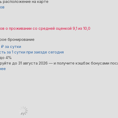
ь расположение на карте
вов
вов
о проживании со средней оценкой
9,1
из
10,0
рое бронирование
0
₽
за сутки
ть за 1 сутки при заезде сегодня
 до 4%
руйте до 31 августа 2026 — и получите кэшбэк бонусами пос
нее