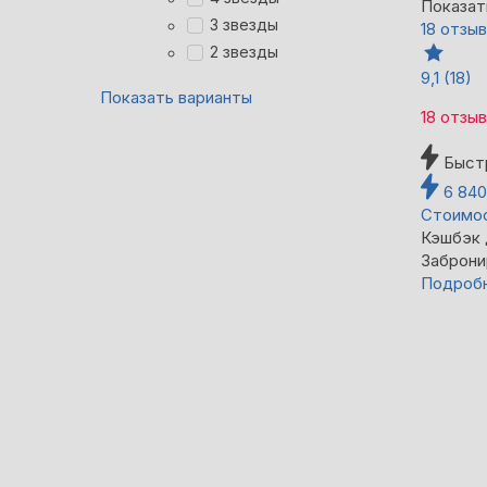
Показат
3 звезды
18 отзы
2 звезды
9,1
(18)
Показать варианты
18 отзы
Быст
6 84
Стоимос
Кэшбэк
Заброни
Подроб