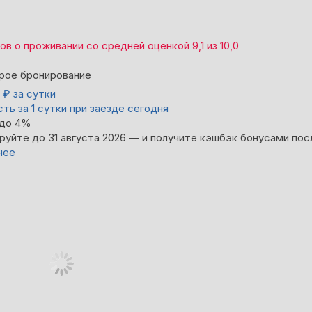
вов
о проживании со средней оценкой
9,1
из
10,0
рое бронирование
0
₽
за сутки
ть за 1 сутки при заезде сегодня
 до 4%
руйте до 31 августа 2026 — и получите кэшбэк бонусами пос
нее