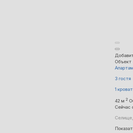
Добавит
Объект 
Апарта
3 гостя
1 кроват
2
42 м
О
Сейчас 
Селище,
Показат