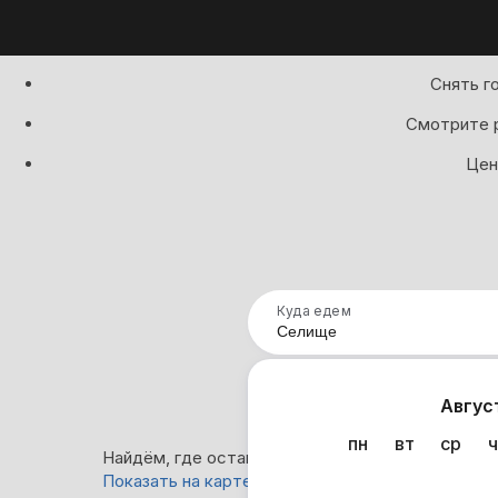
Снять г
Смотрите р
Цен
Куда едем
Нап
Авгус
пн
вт
ср
ч
Найдём, где остановиться в Селище: 8 вариант
Показать на карте