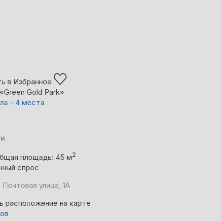
ь в Избранное
«Green Gold Park»
ла - 4 места
ти
2
бщая площадь: 45 м
нный спрос
 Почтовая улица, 1А
ь расположение на карте
вов