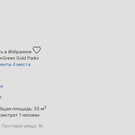
ь в Избранное
«Green Gold Park»
енты 4 места
ти
я
2
бщая площадь: 55 м
смотрит 1 человек
 Почтовая улица, 1А