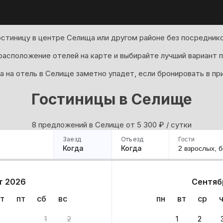
остиницу в центре Селища или другом районе без посреднико
асположение отелей на карте и выбирайте лучший вариант п
а на отель в Селище заметно упадет, если бронировать в пр
Гостиницы в Селище
8 предложений в Селище oт 5 300
₽
/ сутки
Заезд
Отъезд
Гости
Когда
Когда
2 взрослых,
б
ример
Санкт-Петербург
Москва
Сочи
Минск
Казань
Дагестан
Кисловодск
Аб
т 2026
Сентяб
Квартиры
Гостиницы
Дома
Частный сектор
т
пт
сб
вс
пн
вт
ср
ов
1
2
1
2