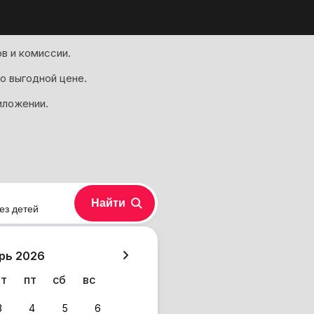
в и комиссии.
о выгодной цене.
иложении.
Найти
ез детей
хазия
рь 2026
чт
пт
сб
вс
3
4
5
6