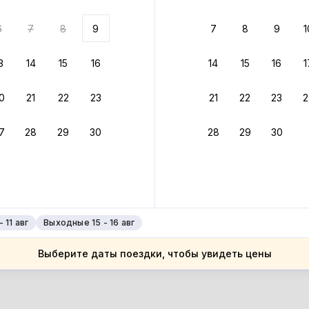
ариантов
6
7
8
9
7
8
9
1
 вариант из результатов поиска не соответствует заданным
росить фильтры
3
14
15
16
14
15
16
1
ссия
0
21
22
23
21
22
23
2
ссия
ерская область
7
28
29
30
28
29
30
ерская область
лище
лище
 11 авг
Выходные 15 - 16 авг
Выберите даты поездки, чтобы увидеть цены