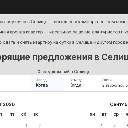
а посуточно в Селище — выгоднее и комфортнее, чем номер
ная аренда квартир — идеальное решение для туристов и к
 сдать и снять квартиру на сутки в Селище и другом городе
орящие предложения в Сели
0 предложений в Селище
Заезд
Отъезд
Гости
Когда
Когда
2 взрослых,
б
ример
Санкт-Петербург
Москва
Сочи
Минск
Казань
Дагестан
Кисловодск
Аб
т 2026
Сентяб
Квартиры
Гостиницы
Дома
Частный сектор
т
пт
сб
вс
пн
вт
ср
ов
1
2
1
2