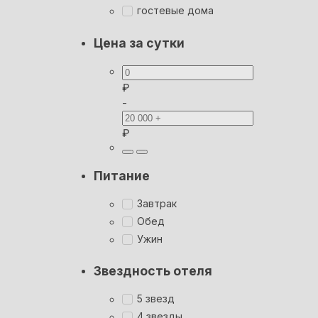
гостевые дома
Цена за сутки
₽
-
₽
Питание
Завтрак
Обед
Ужин
Звездность отеля
5 звезд
4 звезды