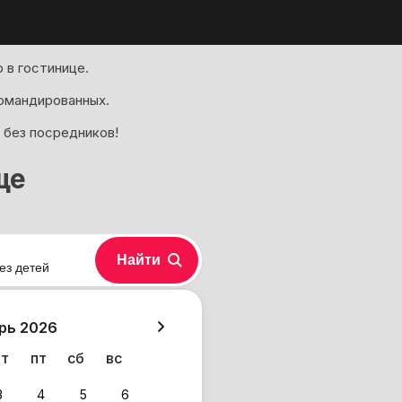
 в гостинице.
омандированных.
 без посредников!
ще
Найти
ез детей
хазия
рь 2026
чт
пт
сб
вс
3
4
5
6