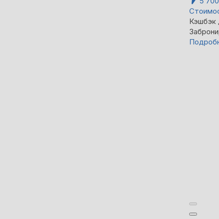
5 70
Стоимос
Кэшбэк
Заброни
Подроб