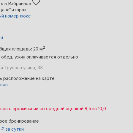
ь в Избранное
ца «Ситара»
й номер люкс
ти
2
бщая площадь: 20 м
, обед, ужин оплачивается отдельно
-я Трусова улица, 33
ь расположение на карте
ывов
ывов
о проживании со средней оценкой
8,5
из
10,0
рое бронирование
0
₽
за сутки