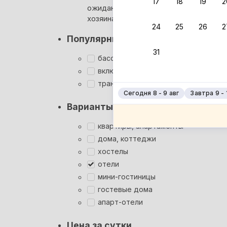
17
18
19
2
ожидания ответа от
Мгновен
хозяина
24
25
26
2
Суперхо
Популярные фильтры
Кэшбэк
31
Заброни
бассейн
Подроб
включён завтрак
трансфер
Сегодня 8 - 9 авг
Завтра 9 - 
Варианты размещения
квартиры, апартаменты
дома, коттеджи
хостелы
отели
мини-гостиницы
гостевые дома
апарт-отели
Цена за сутки