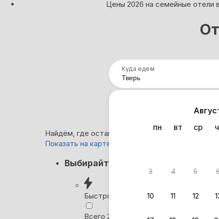
Цены 2026 на семейные отели 
От
Куда едем
Нап
Авгус
пн
вт
ср
ч
Найдём, где остановиться в Твери: 19 вариантов
Показать на карте
Кэшбэк
Выбирайте лучшее
3
4
5
Вернём 
после о
Быстрое бронирование
10
11
12
1
Выбира
Всего 2 минуты, без