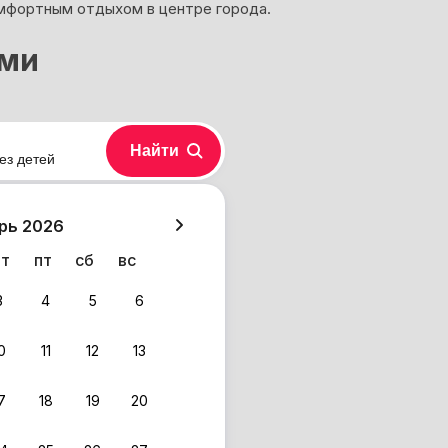
омфортным отдыхом в центре города.
ьми
Найти
ез детей
хазия
рь 2026
чт
пт
сб
вс
3
4
5
6
0
11
12
13
7
18
19
20