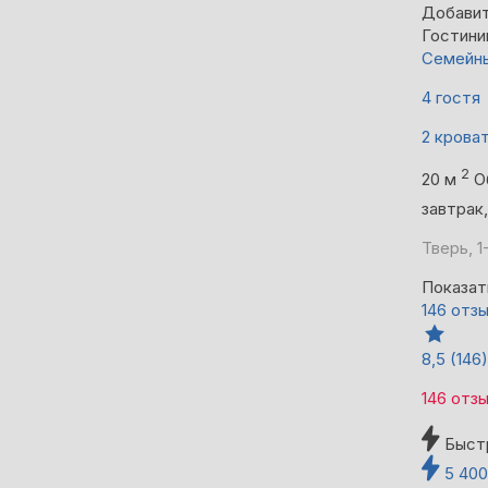
Добавит
Гостини
Семейны
4 гостя
2 крова
2
20 м
О
завтрак
Тверь, 1
Показат
146 отз
8,5
(146)
146 отз
Быст
5 40