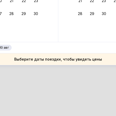
0
21
22
23
21
22
23
2
ное подтверждение брони без ожидания ответа от хозяина
7
28
29
30
28
29
30
зяин
 до 4%
руйте до 31 августа 2026 — и получите кэшбэк бонусами пос
нее
10 авг
Выберите даты поездки, чтобы увидеть цены