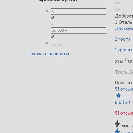
Добавит
₽
3
Отель
-
Двухмес
₽
2 гостя
1 кроват
Показать варианты
2
21 м
Об
Тверь, 
Показат
51 отзыв
9,6
(51)
51 отзыв
Быст