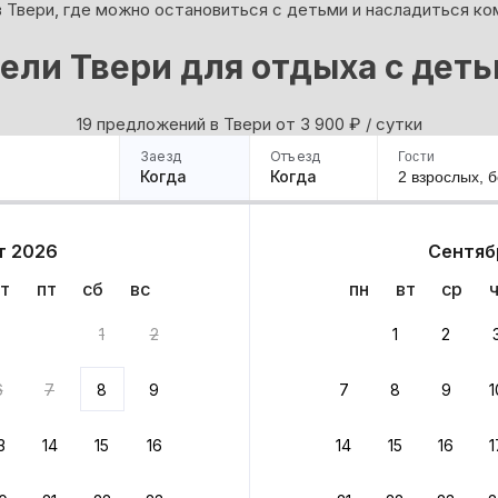
в Твери, где можно остановиться с детьми и насладиться к
ели Твери для отдыха с дет
19 предложений в Твери oт 3 900
₽
/ сутки
Заезд
Отъезд
Гости
Когда
Когда
2 взрослых,
б
ример
Санкт-Петербург
Москва
Сочи
Минск
Казань
Дагестан
Кисловодск
Аб
т 2026
Сентяб
Квартиры
Гостиницы
Дома
Частный сектор
т
пт
сб
вс
пн
вт
ср
1
2
1
2
 до 30% за бронь
6
7
8
9
7
8
9
1
бонусами
ценки проживания
3
14
15
16
14
15
16
1
йте быстрое бронирование