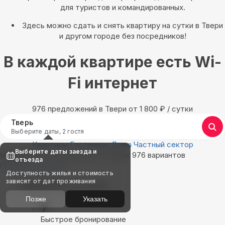
для туристов и командированных.
Здесь можно сдать и снять квартиру на сутки в Твери
и другом городе без посредников!
В каждой квартире есть Wi-
Fi интернет
976 предложений в Твери oт 1 800
₽
/ сутки
Тверь
Выберите даты, 2 гостя
Квартиры
Гостиницы
Дома
Частный сектор
Выберите даты заезда и
Найдём, где остановиться в Твери: 976 вариантов
отъезда
Показать на карте
Доступность жилья и стоимость
зависят от дат проживания
Выбирайте лучшее
Позже
Указать
Быстрое бронирование