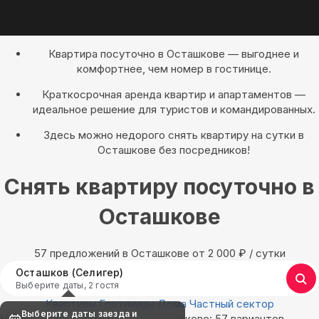
Квартира посуточно в Осташкове — выгоднее и
комфортнее, чем номер в гостинице.
Краткосрочная аренда квартир и апартаментов —
идеальное решение для туристов и командированных.
Здесь можно недорого снять квартиру на сутки в
Осташкове без посредников!
Снять квартиру посуточно в
Осташкове
57 предложений в Осташкове oт 2 000
₽
/ сутки
Осташков (Селигер)
Выберите даты, 2 гостя
Квартиры
Гостиницы
Дома
Частный сектор
Выберите даты заезда и
Найдём, где остановиться в Осташкове: 57 вариантов