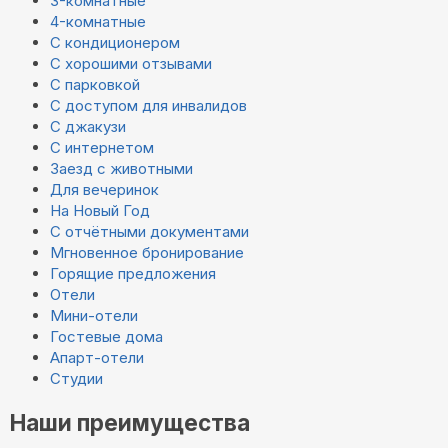
3-комнатные
4-комнатные
С кондиционером
С хорошими отзывами
С парковкой
С доступом для инвалидов
С джакузи
С интернетом
Заезд с животными
Для вечеринок
На Новый Год
С отчётными документами
Мгновенное бронирование
Горящие предложения
Отели
Мини-отели
Гостевые дома
Апарт-отели
Студии
Наши преимущества