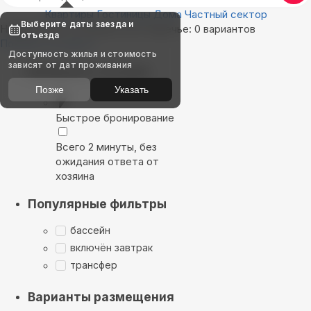
Квартиры
Гостиницы
Дома
Частный сектор
Выберите даты заезда и
Найдём, где остановиться в Заречье: 0 вариантов
отъезда
Показать на карте
Доступность жилья и стоимость
зависят от дат проживания
Выбирайте лучшее
Позже
Указать
Быстрое бронирование
Всего 2 минуты, без
ожидания ответа от
хозяина
Популярные фильтры
бассейн
включён завтрак
трансфер
Варианты размещения