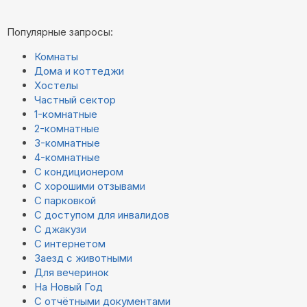
Популярные запросы:
Комнаты
Дома и коттеджи
Хостелы
Частный сектор
1-комнатные
2-комнатные
3-комнатные
4-комнатные
С кондиционером
С хорошими отзывами
С парковкой
С доступом для инвалидов
С джакузи
С интернетом
Заезд с животными
Для вечеринок
На Новый Год
С отчётными документами