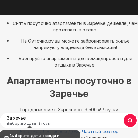
Снять посуточно апартаменты в Заречье дешевле, чем
проживать в отеле.
На Суточно.ру вы можете забронировать жильё
напрямую у владельца без комиссии!
Бронируйте апартаменты для командировок и для
отдыха в Заречье.
Апартаменты посуточно в
Заречье
1 предложение в Заречье oт 3 500
₽
/ сутки
Заречье
Выберите даты, 2 гостя
Квартиры
Гостиницы
Дома
Частный сектор
Выберите даты заезда и
Найдём, где остановиться в Заречье: 1 вариант