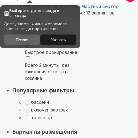
Квартиры
Гостиницы
Дома
Частный сектор
Выберите даты заезда и
Найдём, где остановиться в Заречье: 12 вариантов
отъезда
Показать на карте
Доступность жилья и стоимость
зависят от дат проживания
Выбирайте лучшее
Позже
Указать
Быстрое бронирование
Всего 2 минуты, без
ожидания ответа от
хозяина
Популярные фильтры
бассейн
включён завтрак
трансфер
Варианты размещения