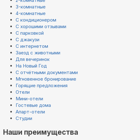
2-комнатные
3-комнатные
4-комнатные
С кондиционером
С хорошими отзывами
С парковкой
С джакузи
С интернетом
Заезд с животными
Для вечеринок
На Новый Год
С отчётными документами
Мгновенное бронирование
Горящие предложения
Отели
Мини-отели
Гостевые дома
Апарт-отели
Студии
Наши преимущества