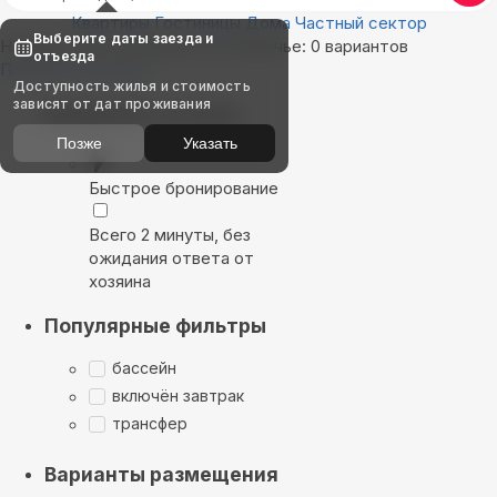
Квартиры
Гостиницы
Дома
Частный сектор
Выберите даты заезда и
Найдём, где остановиться в Заречье: 0 вариантов
отъезда
Показать на карте
Доступность жилья и стоимость
зависят от дат проживания
Выбирайте лучшее
Позже
Указать
Быстрое бронирование
Всего 2 минуты, без
ожидания ответа от
хозяина
Популярные фильтры
бассейн
включён завтрак
трансфер
Варианты размещения