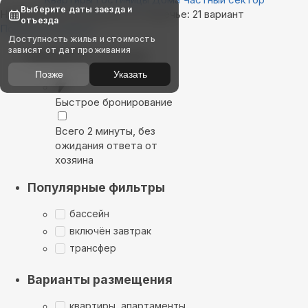
Выберите даты заезда и
Найдём, где остановиться в Заречье: 21 вариант
отъезда
Показать на карте
Доступность жилья и стоимость
зависят от дат проживания
Выбирайте лучшее
Позже
Указать
Быстрое бронирование
Всего 2 минуты, без
ожидания ответа от
хозяина
Популярные фильтры
бассейн
включён завтрак
трансфер
Варианты размещения
квартиры, апартаменты