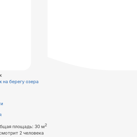
ж
 на берегу озера
ти
я
2
бщая площадь: 30 м
смотрит 2 человека