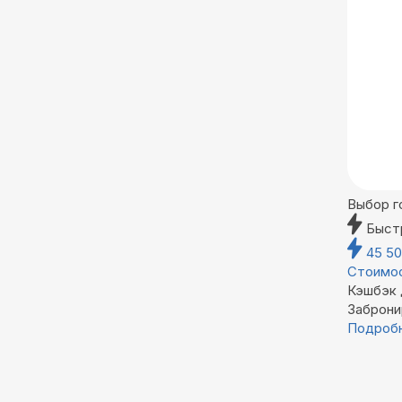
Выбор г
Быст
45 5
Стоимос
Кэшбэк
Заброни
Подроб