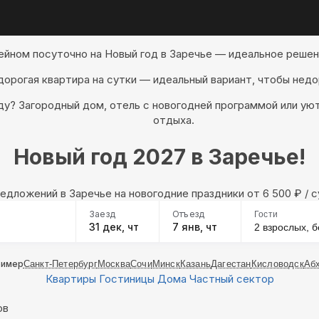
ейном посуточно на Новый год в Заречье — идеальное решен
дорогая квартира на сутки — идеальный вариант, чтобы недо
оду? Загородный дом, отель с новогодней программой или у
отдыха.
Новый год 2027 в Заречье!
редложений в Заречье на новогодние праздники oт 6 500
₽
/ с
Заезд
Отъезд
Гости
31 дек, чт
7 янв, чт
2 взрослых,
б
ример
Санкт-Петербург
Москва
Сочи
Минск
Казань
Дагестан
Кисловодск
Аб
Квартиры
Гостиницы
Дома
Частный сектор
ов